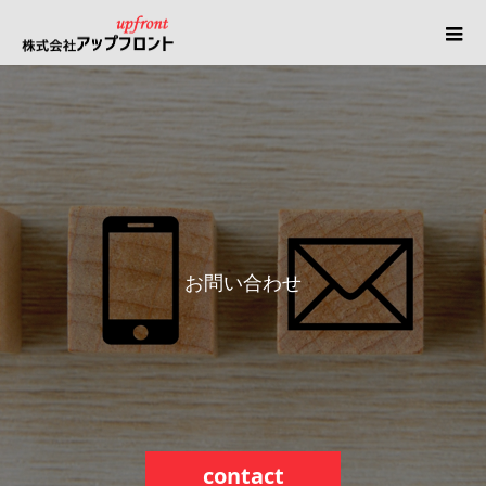
お
問
い
合
わ
せ
contact