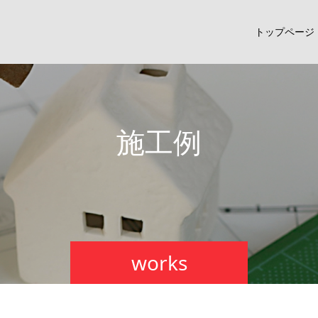
トップページ
施
工
例
works