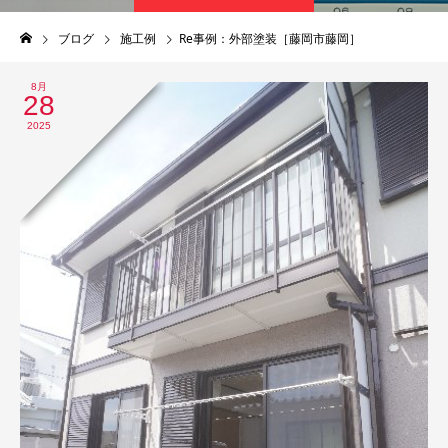
ブログ
施工例
Re事例：外部塗装［藤岡市藤岡］
8月
28
2025