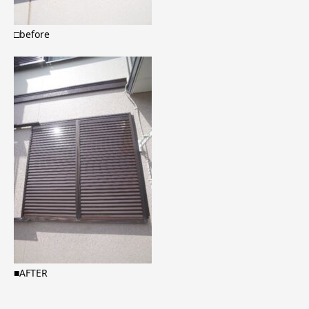
□before
■AFTER