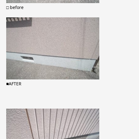
□ before
■AFTER