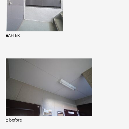
■AFTER
□ before