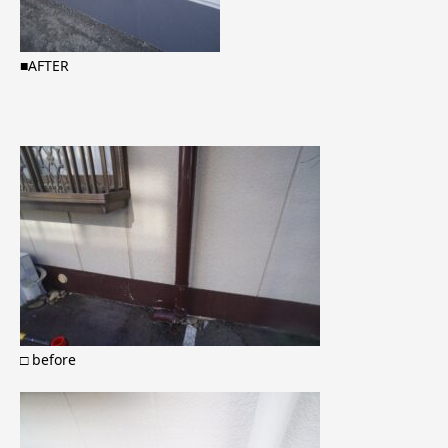
■AFTER
□ before