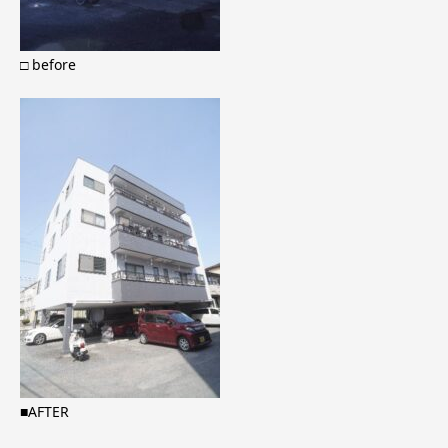
□ before
■AFTER