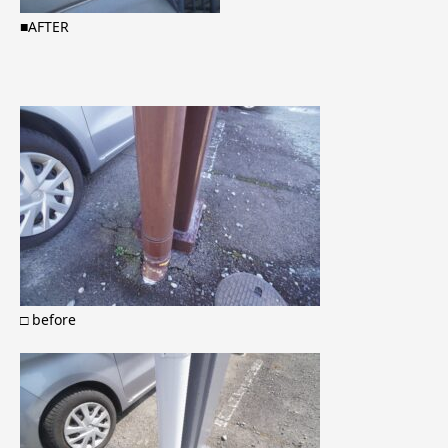
■AFTER
□ before