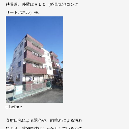
鉄骨造、外壁はＡＬＣ（軽量気泡コンク
リートパネル）張。
□ before
直射日光による退色や、雨垂れによる汚れ
により、建物自体はしっかりしているもの